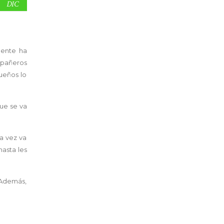
DIC
mente ha
mpañeros
ueños lo
ue se va
a vez va
hasta les
 Además,