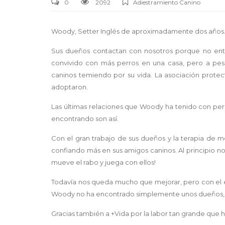
0
2092
Adiestramiento Canino
Woody, Setter Inglés de aproximadamente dos años
Sus dueños contactan con nosotros porque no en
convivido con más perros en una casa, pero a p
caninos temiendo por su vida. La asociación protect
adoptaron.
Las últimas relaciones que Woody ha tenido con perr
encontrando son así.
Con el gran trabajo de sus dueños y la terapia de
confiando más en sus amigos caninos. Al principio n
mueve el rabo y juega con ellos!
Todavía nos queda mucho que mejorar, pero con el 
Woody no ha encontrado simplemente unos dueños, ha
Gracias también a +Vida por la labor tan grande que