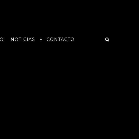
PO
NOTICIAS
CONTACTO
ADIESTRAMIENTO CANINO
CHARLAS Y SEMINARIOS
INTERVENCIONES ASISTIDAS
CON PERROS
OCIO EN ¡¡LADRA Y JUEGA!!