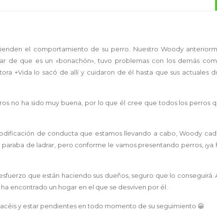
.
tienden el comportamiento de su perro. Nuestro Woody anterior
esar de que es un «bonachón», tuvo problemas con los demás co
ora +Vida lo sacó de allí y cuidaron de él hasta que sus actuales d
os no ha sido muy buena, por lo que él cree que todos los perros q
 modificación de conducta que estamos llevando a cabo, Woody cad
o paraba de ladrar, pero conforme le vamos presentando perros, ¡ya 
esfuerzo que están haciendo sus dueños, seguro que lo conseguirá.
 encontrado un hogar en el que se desviven por él.
 hacéis y estar pendientes en todo momento de su seguimiento 😀