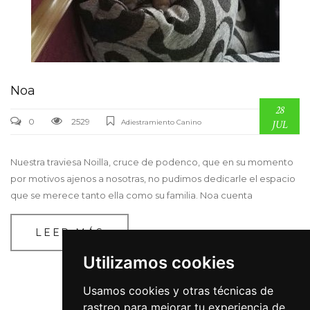
Noa
28
0
2529
Adiestramiento Canino
JUL
Nuestra traviesa Noilla, cruce de podenco, que en su momento
por motivos ajenos a nosotras, no pudimos dedicarle el espacio
que se merece tanto ella como su familia. Noa cuenta
LEER MÁS
Utilizamos cookies
Usamos cookies y otras técnicas de
rastreo para mejorar tu experiencia de