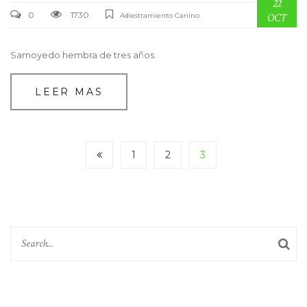
22
0
1730
Adiestramiento Canino
OCT
Samoyedo hembra de tres años.
LEER MAS
1
2
3