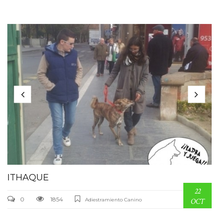
ITHAQUE
22
0
1854
Adiestramiento Canino
OCT