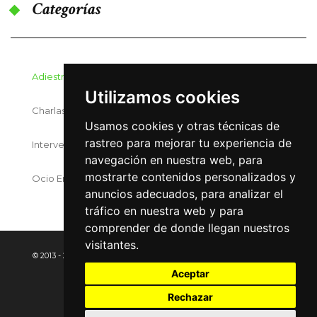
Categorías
Adiestramiento Canino
Utilizamos cookies
Charlas Y Seminarios
Usamos cookies y otras técnicas de
rastreo para mejorar tu experiencia de
Intervenciones Asistidas Con Perros
navegación en nuestra web, para
mostrarte contenidos personalizados y
Ocio En ¡¡Ladra Y Juega!!
anuncios adecuados, para analizar el
tráfico en nuestra web y para
comprender de donde llegan nuestros
visitantes.
© 2013 - 2023 ¡¡LADRA Y JUEGA!!
AVISO LEGAL
PRIVACIDAD
Aceptar
COOKIES
Rechazar