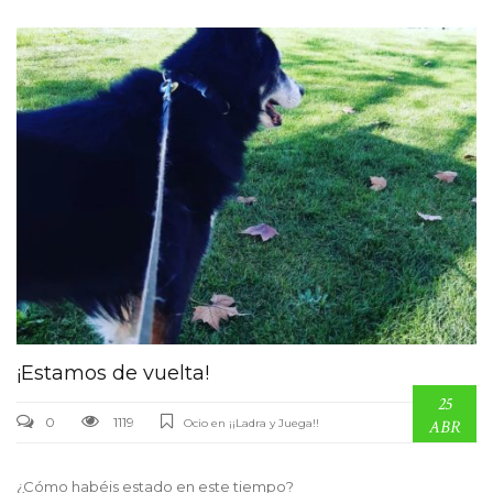
¡Estamos de vuelta!
25
0
1119
Ocio en ¡¡Ladra y Juega!!
ABR
¿Cómo habéis estado en este tiempo?