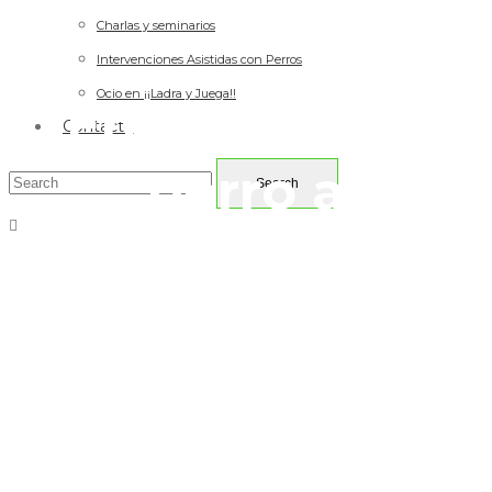
Charlas y seminarios
Intervenciones Asistidas con Perros
Ocio en ¡¡Ladra y Juega!!
Enseñar a mi
Contacto
perro a
obedecer
Home
Tag: Enseñar a mi perro a obedecer