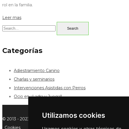
rol en la familia.
Leer mas
Categorías
Adiestramiento Canino
Charlas y seminarios
Intervenciones Asistidas con Perros
Ocio en ¡¡Ladra y Juega!!
Utilizamos cookies
© 2013 - 2023 ¡¡LADRA Y JUEGA!!
Aviso Legal
Privacidad
Cookies
Usamos cookies y otras técnicas de